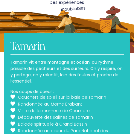
Des expériences
inoubliables
Tamarin
Tamarin vit entre montagne et océan, au rythme
paisible des pêcheurs et des surfeurs. On y respire, on
y partage, on y ralentit, loin des foules et proche de
l’essentiel.
Nos coups de coeur :
Couchers de soleil sur la baie de Tamarin
Randonnée au Morne Brabant
Visite de la rhumerie de Chamarel
Découverte des salines de Tamarin
Balade spirituelle à Grand Bassin
Randonnée au cœur du Parc National des