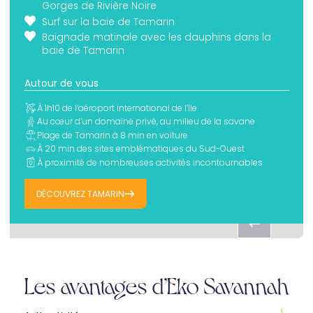
Gorges de Rivière Noire
Surf sur la baie de Tamarin
Baignade matinale avec les dauphins dans la
baie de Tamarin
Autour de vous
À 1h10 de l’aéroport international de l’île
Au cœur d’un domaine privé, au milieu de la savane
‍Plage de Tamarin à 8 min en voiture
À 20 min des sites emblématiques du Sud-Ouest
À proximité de nombreuses activités incontournables
DÉCOUVREZ TAMARIN
Les avantages d’Eko Savannah