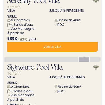
Offre réservation anticipée J-90
Tamarin
VILLA
JUSQU’À
8
PERSONNES
310
M2
4
Chambres
Piscine de
48m²
4
Salles d'eau
RDC
Vue
Montagne
À partir de
805
€
483
€
/Nuit
VOIR LA VILLA
Signature Pool Villa
Offre long séjour
Tamarin
VILLA
JUSQU’À
10
PERSONNES
358
M2
5
Chambres
Piscine de
50m²
5
Salles d'eau
RDC
Vue
Montagne
À partir de