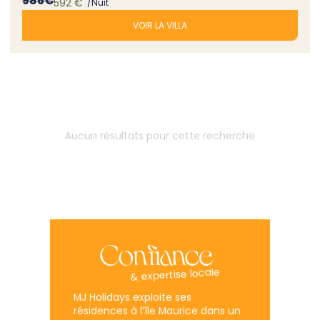
986
€
592
€
/Nuit
VOIR LA VILLA
Aucun résultats pour cette recherche
Confiance
& expertise locale
MJ Holidays exploite ses
résidences à l’île Maurice dans un