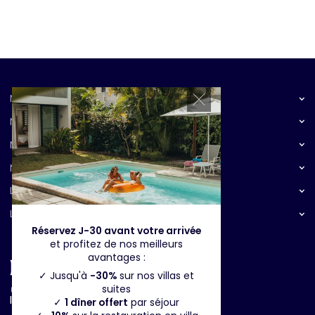
Nos resorts
Nos expériences
Notre destination
Notre restaurant
Le groupe
Locations de vacances
Réservez J-30 avant votre arrivée
et profitez de nos meilleurs
avantages :
✓ Jusqu'à
-30%
sur nos villas et
suites
Inscription à la newsletter
✓
1 dîner offert
par séjour