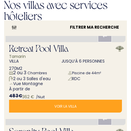
Nos villas avec services
hôteliers
FILTRER MA RECHERCHE
Retreat Pool Villa
Offre réservation anticipée
Tamarin
VILLA
JUSQU’À
6
PERSONNES
270
M2
2 ou 3
Chambres
Piscine de
44m²
2 ou 3
Salles d'eau
RDC
Vue
Montagne
À partir de
483
€
362
€
/Nuit
VOIR LA VILLA
Serenity Pool Villa