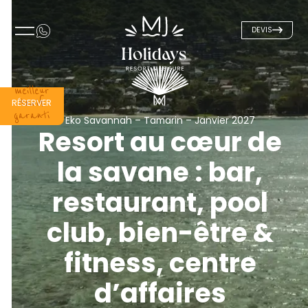
DEVIS
meilleur
tarif
RÉSERVER
garanti
Eko Savannah – Tamarin – Janvier 2027
Resort au cœur de
la savane : bar,
restaurant, pool
club, bien-être &
fitness, centre
d’affaires