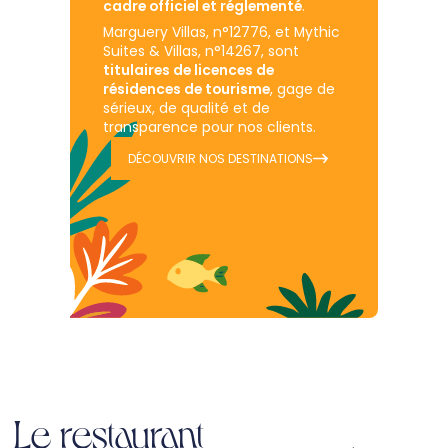
cadre officiel et réglementé
.
Marguery Villas, n°12776, et Mythic
Suites & Villas, n°14267, sont
titulaires de licences de
résidences de tourisme
, gage de
sérieux, de qualité et de
transparence pour nos clients.
DÉCOUVRIR NOS DESTINATIONS
Le restaurant