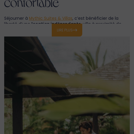
confortable
Séjourner à
Mythic Suites & Villas
, c’est bénéficier de la
liberté d’une
location indépendante
, villa à proximité de
Trou aux Biches ou la location d'un appartement tout
LIRE PLUS
proche de Trou aux Biches, tout en profitant du
confort de
services hôteliers
haut de gamme.
Chaque
location de villa avec piscine à proximité de Trou
aux Biches
, dans le nord de l'île Maurice, comprend le
ménage quotidien, le linge de maison, le wifi illimité, l’eau
filtrée et une cuisine entièrement équipée. Climatisation,
salles de bain spacieuses, literie premium, rangements
généreux… tout est pensé pour un
séjour serein
.
Ici, aucun horaire imposé :
vous vivez à votre rythme
. Et si
vous souhaitez un massage, un repas ou une activité, notre
équipe est à votre écoute.
Une
location proche de Trou aux Biches
qui marie
confort,
autonomie et bien-être
!