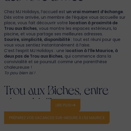
Chez MJ Holidays, l’accueil est
un vrai moment d’échange
.
Dès votre arrivée, un membre de l’équipe vous accueille sur
place, vous fait découvrir votre
location à proximité de
Trou aux Biches
, vous montre les espaces extérieurs, la
piscine, et vous partage ses meilleures adresses.
Sourire, simplicité, disponibilité
: tout est réuni pour que
vous vous sentiez instantanément à l’aise.
C’est l’esprit MJ Holidays : une l
ocation à l’île Maurice, à
deux pas de Trou aux Biches
, qui commence dans la
convivialité et se poursuit comme une parenthèse
chaleureuse !
To pou bien isi
!
Trou aux Biches, entre
plage idyllique et
LIRE PLUS
authenticité
PRÉPAREZ VOS VACANCES SUR-MESURE À L’ÎLE MAURICE
Séjourner dans une
villa avec piscine privée
à Mythic Suites