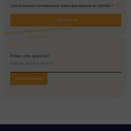
Ces locations conviennent-elles aux séjours en famille ?
Oui, leur
configuration modulable
permet à chacun
VOIR PLUS
de disposer de son espace tout en partageant des
instants conviviaux. Parfaites pour les familles ou
Vous ne trouvez pas ce que vous
groupes aspirant au confort et à la sérénité.
cherchez ?
Poser une question
RECHERCHER