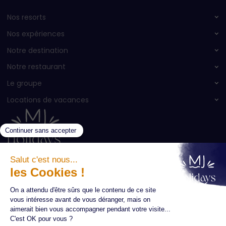
Nos resorts
Nos expériences
Notre destination
Notre restaurant
Le groupe
Locations de vacances
Inscription à la newsletter
Entrez votre email *
Abonnez-vous !
Votre nom *
CONTACT
DEVIS