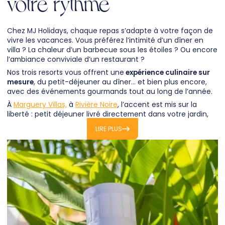
votre rythme
Chez MJ Holidays, chaque repas s’adapte à votre façon de
vivre les vacances. Vous préférez l’intimité d’un dîner en
villa ? La chaleur d’un barbecue sous les étoiles ? Ou encore
l’ambiance conviviale d’un restaurant ?
Nos trois resorts vous offrent une
expérience culinaire sur
mesure
, du petit-déjeuner au dîner… et bien plus encore,
avec des événements gourmands tout au long de l’année.
À
Marguery Villas,
à
Rivière Noire
, l’accent est mis sur la
liberté : petit déjeuner livré directement dans votre jardin,
pique-nique à emporter pour une journée à la plage,
LIRE PLUS
apéritif flottant dans votre piscine ou
repas préparé dans
votre villa
par le chef Sunny. Les produits sont frais, locaux,
et choisis avec soin.
Le
food corner Le 64
vous permet aussi de commander à
tout moment un plat typique, cuisiné maison, pour le
déguster en toute tranquillité.
À
Mythic Suites & Villas
, à
Grand Gaube
, vous pourrez vivre
l’expérience d'un repas succulent en toute intimité, en
faisant appel à un
chef privé
ou commander votre repas