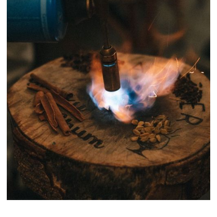
Vindaye de poisson
: poisson mariné dans une sauce
vinaigrée au curcuma, relevée d’épices douces.
Crème brûlée à la feuille de cari
: mariage subtil entre
tradition française et parfums mauriciens.
Bann pla pou goute san ezitasion
dans un
restaurant à l'île
Maurice
MJ Holidays !