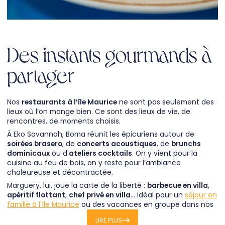
Des instants gourmands à
partager
Nos
restaurants à l’île Maurice
ne sont pas seulement des
lieux où l’on mange bien. Ce sont des lieux de vie, de
rencontres, de moments choisis.
À Eko Savannah, Boma réunit les épicuriens autour de
soirées brasero
, de
concerts acoustiques
, de
brunchs
dominicaux
ou d’
ateliers cocktails
. On y vient pour la
cuisine au feu de bois, on y reste pour l’ambiance
chaleureuse et décontractée.
Marguery, lui, joue la carte de la liberté :
barbecue en villa
,
apéritif flottant
,
chef privé en villa
… idéal pour un
séjour en
famille à l'île Maurice
ou des vacances en groupe dans nos
villas pour 10 personnes
ou
villas pour 12 personnes
.
LIRE PLUS