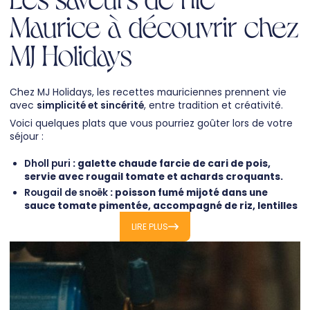
Maurice à découvrir chez
MJ Holidays
Chez MJ Holidays, les recettes mauriciennes prennent vie
avec
simplicité et sincérité
, entre tradition et créativité.
Voici quelques plats que vous pourriez goûter lors de votre
séjour :
Dholl puri
: galette chaude farcie de cari de pois,
servie avec rougail tomate et achards croquants.
Rougail de snoëk
: poisson fumé mijoté dans une
sauce tomate pimentée, accompagné de riz, lentilles
et brèdes.
LIRE PLUS
Mine frit
: nouilles sautées au wok avec crevettes,
légumes croquants et touche de sauce piment
maison.
Salade de gâteaux piments
: beignets de pois cassés
croustillants mariés à des tomates fraîches et de la
coriandre.