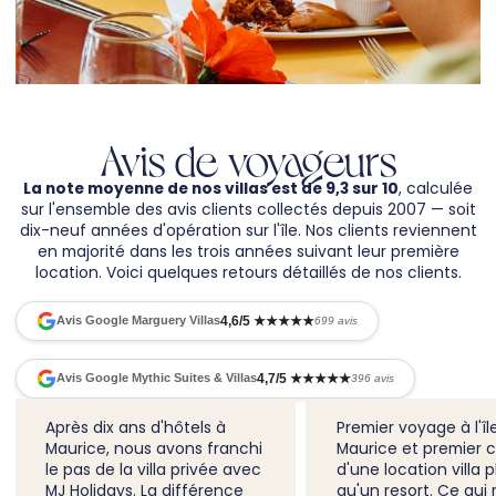
Avis de voyageurs
La note moyenne de nos villas est de 9,3 sur 10
, calculée
sur l'ensemble des avis clients collectés depuis 2007 — soit
dix-neuf années d'opération sur l'île. Nos clients reviennent
en majorité dans les trois années suivant leur première
location. Voici quelques retours détaillés de nos clients.
4,6/5 ★★★★★
Avis Google Marguery Villas
699 avis
4,7/5 ★★★★★
Avis Google Mythic Suites & Villas
396 avis
Après dix ans d'hôtels à
Premier voyage à l'îl
Maurice, nous avons franchi
Maurice et premier c
le pas de la villa privée avec
d'une location villa p
MJ Holidays. La différence
qu'un resort. Ce qui