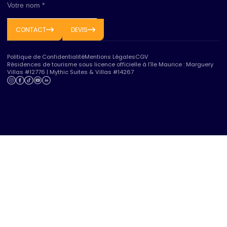
Votre nom *
CONTACT
DEVIS
Politique de Confidentialité
Mentions Légales
CGV
Résidences de tourisme sous licence officielle à l’île Maurice : Marguery
Villas #12776 | Mythic Suites & Villas #14267