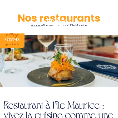
DEVIS
Nos restaurants
Accueil
Nos restaurants à l’île Maurice
meilleur
tarif
RÉSERVER
garanti
Restaurant à l’île Maurice :
vivez la cuisine comme une