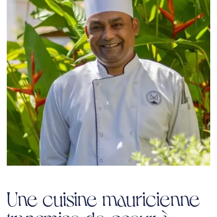
directement en villa.
À
Eko Savannah
, le brasero est roi au sein de notre
restaurant à Tamarin
.
Boma
,
restaurant mauricien
ouvert
à tous (voyageurs, résidents et visiteurs de passage),
propose une cuisine bistronomique inventive, grillée
au feu
de bois
, accompagnée d’une belle sélection de vins.
Brunchs, tapas, soirées brasero ou cocktail maison…
Ici, chaque repas est un
moment de partage
au cœur de la
savane.
Une cuisine mauricienne