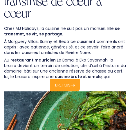
transmise de cœur à
cœur
Chez MJ Holidays, la cuisine ne suit pas un manuel. Elle
se
transmet, se vit, se partage
.
À Marguery Villas, Sunny et Béatrice cuisinent comme ils ont
appris : avec patience, générosité, et ce savoir-faire ancré
dans les cuisines familiales de Rivière Noire.
Au
restaurant mauricien
Le Boma, à Eko Savannah, la
braise devient un terrain de création, clin d’œil à l’histoire du
domaine, bâti sur une ancienne réserve de chasse au cerf.
Ici, le brasero inspire une
cuisine brute et simple
, qui
sublime les produits du terroir en toute sincérité, nourrie par
LIRE PLUS
les liens tissés avec les producteurs de la région.
Dans chacun de nos resorts et ses
villas à louer à l'île
Maurice
, les équipes sont mauriciennes, passionnées,
attachées à
faire vivre
leur île
à travers chaque bouchée.
Manz bien, partaz bien
; ici, on cuisine comme on partage,
avec le cœur
!